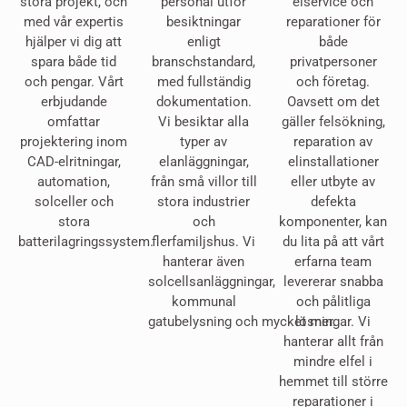
stora projekt, och
personal utför
elservice och
med vår expertis
besiktningar
reparationer för
hjälper vi dig att
enligt
både
spara både tid
branschstandard,
privatpersoner
och pengar. Vårt
med fullständig
och företag.
erbjudande
dokumentation.
Oavsett om det
omfattar
Vi besiktar alla
gäller felsökning,
projektering inom
typer av
reparation av
CAD-elritningar,
elanläggningar,
elinstallationer
automation,
från små villor till
eller utbyte av
solceller och
stora industrier
defekta
stora
och
komponenter, kan
batterilagringssystem.
flerfamiljshus. Vi
du lita på att vårt
hanterar även
erfarna team
solcellsanläggningar,
levererar snabba
kommunal
och pålitliga
gatubelysning och mycket mer.
lösningar. Vi
hanterar allt från
mindre elfel i
hemmet till större
reparationer i