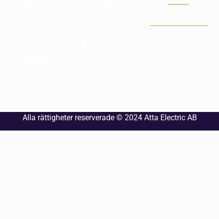
eljour
1999
Kundtjänst
Beryllgatan
1 26735
Bjuv
JOBBA HOS
OSS
Alla rättigheter reserverade © 2024
Atta Electric AB