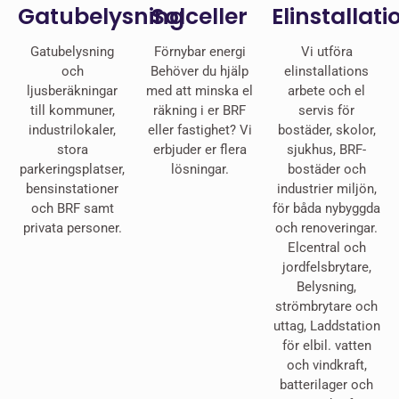
Gatubelysning
Solceller
Elinstallati
Gatubelysning
Förnybar energi
Vi utföra
och
Behöver du hjälp
elinstallations
ljusberäkningar
med att minska el
arbete och el
till kommuner,
räkning i er BRF
servis för
industrilokaler,
eller fastighet? Vi
bostäder, skolor,
stora
erbjuder er flera
sjukhus, BRF-
parkeringsplatser,
lösningar.
bostäder och
bensinstationer
industrier miljön,
och BRF samt
för båda nybyggda
privata personer.
och renoveringar.
Elcentral och
jordfelsbrytare,
Belysning,
strömbrytare och
uttag, Laddstation
för elbil. vatten
och vindkraft,
batterilager och