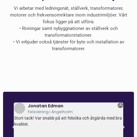
Vi arbetar med ledningsnät, ställverk, transformatorer,
motorer och frekvensomriktare inom industrimiljöer. Vårt
fokus ligger på att utföra:
•⁠ ⁠Rivningar samt nybyggnationer av ställverk och
transformatorstationer.
•⁠ ⁠⁠Vi erbjuder också tjänster för byte och installation av
transformatorer.
Jonatan Edman
Felsökning i Ängelholm
ch
Stort tack! Var snabb på att felsöka och åtgärda med bra
Super
e
kvalitet.
själv
som en
uppfa
r
samti