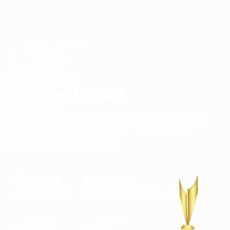
Atta Electric AB
El-jourtjänster
Ring oss och prata med en av våra erfarna auktoriserad
elektriker. <br>Vi hjälper dig direkt med strömavbrott.
lågspänning och högspänning
Företag
Kontakt
Gratis offert
info@attaelectric.se
Beställa
072 971