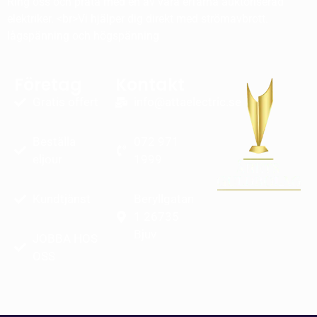
Ring oss och prata med en av våra erfarna auktoriserad
elektriker. <br>Vi hjälper dig direkt med strömavbrott.
lågspänning och högspänning
Företag
Kontakt
Gratis offert
info@attaelectric.se
Beställa
072 971
eljour
1999
Kundtjänst
Beryllgatan
1 26735
Bjuv
JOBBA HOS
OSS