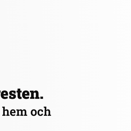
resten.
r hem och