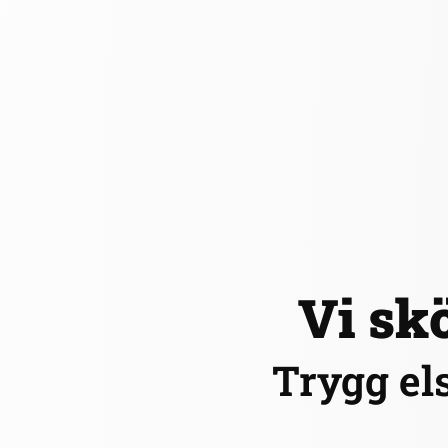
Vi skö
Trygg el