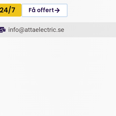
 24/7
Få offert
info@attaelectric.se