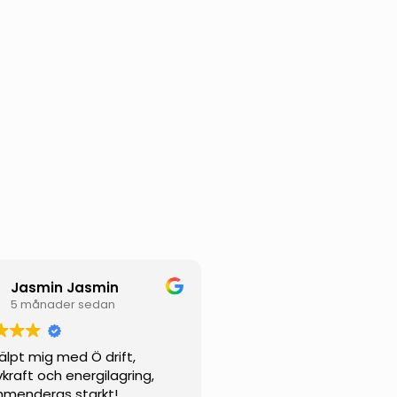
Jasmin Jasmin
5 månader sedan
jälpt mig med Ö drift,
vkraft och energilagring,
menderas starkt!