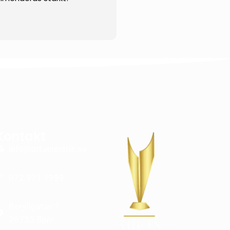
Kontakt
info@attaelectric.se
072 971 1999
Beryllgatan 1
26735 Bjuv