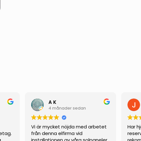
h
A K
4 månader sedan
Vi är mycket nöjda med arbetet
Har h
etag.
från denna elfirma vid
reser
g
installationen av våra solpaneler.
rekom