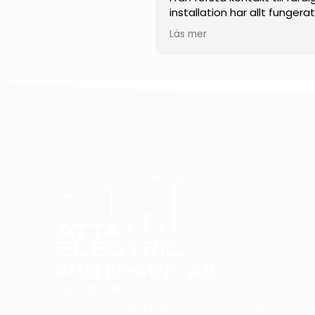
installation har allt fungera
smidigt och professionellt.
Läs mer
Teamet visade en impone
kunskap inom solenergi och
kunde svara tydligt på alla
frågor. Installationen
genomfördes noggrant, eff
och med stor precision.
Jag uppskattar särskilt der
engagemang, punktlighet 
höga kvalitet på utfört arb
Jag kan varmt rekommend
dem till alla som funderar p
installera solceller.
Atta Electric AB
El-jourtjänster
Ring oss och prata med en av våra erfarna auktorisera