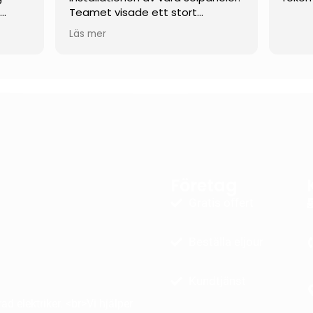
t
Teamet visade ett stort
engagemang och arbetade
Läs mer
verkligen hårt hela vägen tills allt
rande
var klart.
 mina
De var flexibla och anpassade sig
efter våra behov som kund, och
ektivt
var dessutom öppna för mer
ovanliga och skräddarsydda
lösningar. När det uppstod
as
mindre problem under arbetets
och
gång löstes de snabbt och på
Företag
ete.
ett genomtänkt och
era
professionellt sätt.
Gratis offert
å att
Vi kan varmt rekommendera
Beställa eljour
denna firma till andra som
funderar på att installera
solpaneler!
Kundtjänst
d elektriker. <br>Vi hjälper