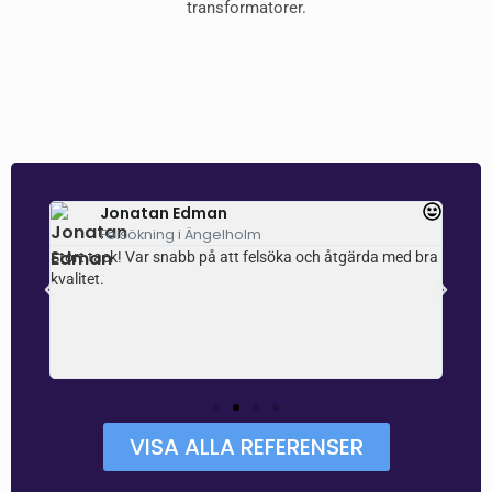
transformatorer.
Jonatan Edman
Felsökning i Ängelholm
ch
Stort tack! Var snabb på att felsöka och åtgärda med bra
Super
e
kvalitet.
själv
som en
uppfa
r
samti
 och
VISA ALLA REFERENSER