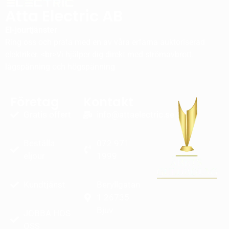
Atta Electric AB
El-jourtjänster
Ring oss och prata med en av våra erfarna auktoriserad
elektriker. <br>Vi hjälper dig direkt med strömavbrott.
lågspänning och högspänning
Företag
Kontakt
Gratis offert
info@attaelectric.se
Beställa
072 971
eljour
1999
Kundtjänst
Beryllgatan
1 26735
Bjuv
JOBBA HOS
OSS