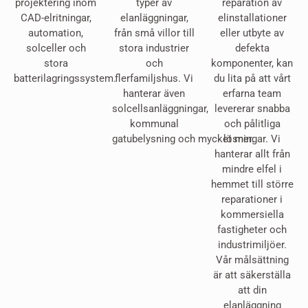
projektering inom
typer av
reparation av
CAD-elritningar,
elanläggningar,
elinstallationer
automation,
från små villor till
eller utbyte av
solceller och
stora industrier
defekta
stora
och
komponenter, kan
batterilagringssystem.
flerfamiljshus. Vi
du lita på att vårt
hanterar även
erfarna team
solcellsanläggningar,
levererar snabba
kommunal
och pålitliga
gatubelysning och mycket mer.
lösningar. Vi
hanterar allt från
mindre elfel i
hemmet till större
reparationer i
kommersiella
fastigheter och
industrimiljöer.
Vår målsättning
är att säkerställa
att din
elanläggning