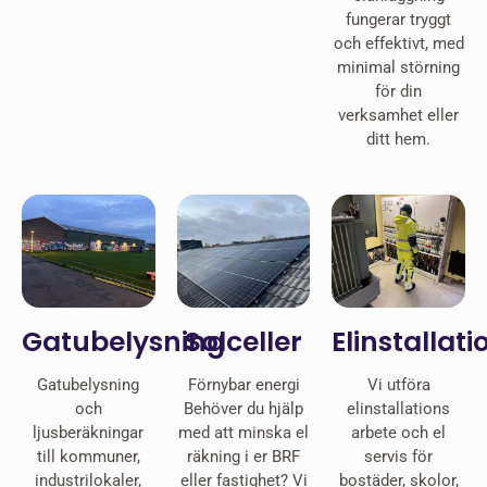
fungerar tryggt
och effektivt, med
minimal störning
för din
verksamhet eller
ditt hem.
Gatubelysning
Solceller
Elinstallati
Gatubelysning
Förnybar energi
Vi utföra
och
Behöver du hjälp
elinstallations
ljusberäkningar
med att minska el
arbete och el
till kommuner,
räkning i er BRF
servis för
industrilokaler,
eller fastighet? Vi
bostäder, skolor,