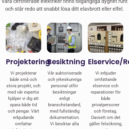
Våra certifierade elektriker finns tillgängliga dygnet runt
och står redo att snabbt lösa ditt elavbrott eller elfel.
Projektering
Besiktning
Elservice/
Vi projekterar
Vår auktoriserade
Vi erbjuder
både små och
och yrkeskunniga
omfattande
stora projekt, och
personal utför
elservice och
med vår expertis
besiktningar
reparationer för
hjälper vi dig att
enligt
både
spara både tid
branschstandard,
privatpersoner
och pengar. Vårt
med fullständig
och företag.
erbjudande
dokumentation.
Oavsett om det
omfattar
Vi besiktar alla
gäller felsökning,