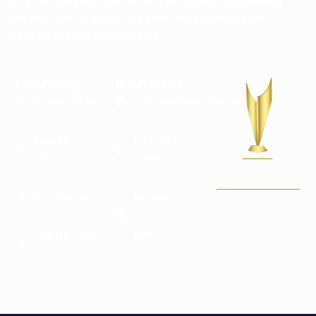
Ring oss och prata med en av våra erfarna auktoriserad
elektriker. <br>Vi hjälper dig direkt med strömavbrott.
lågspänning och högspänning
Företag
Kontakt
Gratis offert
info@attaelectric.se
Beställa
072 971
eljour
1999
Kundtjänst
Beryllgatan
1 26735
Bjuv
JOBBA HOS
OSS