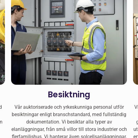
Besiktning
d
Vår auktoriserade och yrkeskunniga personal utför
V
besiktningar enligt branschstandard, med fullständig
om
dokumentation. Vi besiktar alla typer av
elanläggningar, från små villor till stora industrier och
ut
flerfamiljshus. Vi hanterar även solcellsanläggningar,
er