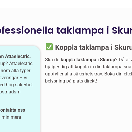
ofessionella taklampa i Sku
Koppla taklampa i Skuru
ån Attaelectric.
Ska du
koppla taklampa i Skurup
? Då är
up? Attaelectric
hjälper dig att koppla in din taklampa snabb
inom alla typer
uppfyller alla säkerhetskrav. Boka din elte
noveringar – vi
belysning på plats direkt!
ed hög säkerhet
ostnadsfri
ontakta oss
att minimera