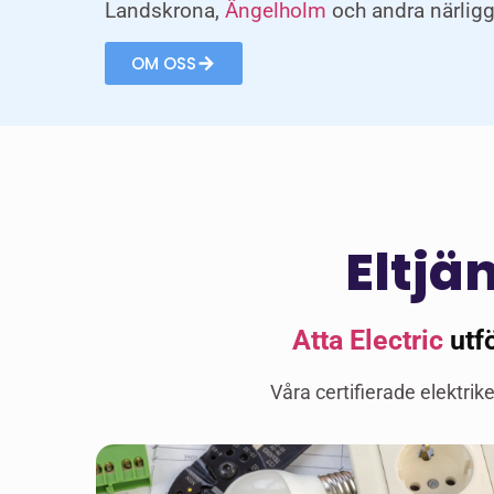
Landskrona,
Ängelholm
och andra närligg
OM OSS
Eltjä
Atta Electric
utfö
Våra certifierade elektrike