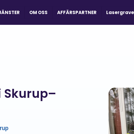
JÄNSTER
OM OSS
AFFÄRSPARTNER
Lasergrave
i Skurup–
urup