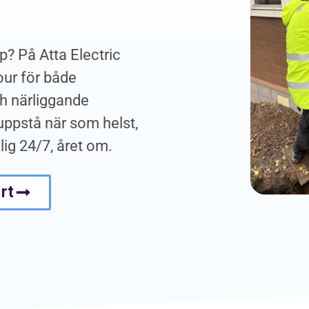
up? På Atta Electric
our för både
ch närliggande
uppstå när som helst,
glig 24/7, året om.
rt