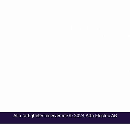
Företag
Gratis offert
Beställa eljour
Kundtjänst
d elektriker. <br>Vi hjälper
JOBBA HOS OSS
pänning
Alla rättigheter reserverade © 2024
Atta Electric AB