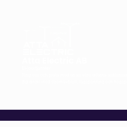
Atta Electric AB
El-jourtjänster
Ring oss och prata med en av våra erfarna auktorisera
dig direkt med strömavbrott. lågspänning och högs