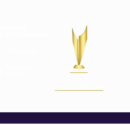
Kontakt
info@attaelectric.se
072 971 1999
Beryllgatan 1
26735 Bjuv