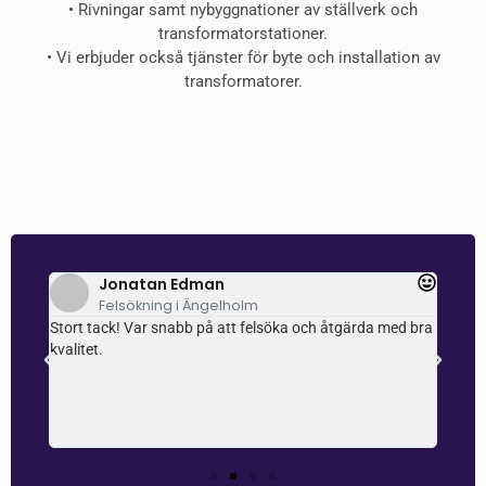
•⁠ ⁠Rivningar samt nybyggnationer av ställverk och
transformatorstationer.
•⁠ ⁠⁠Vi erbjuder också tjänster för byte och installation av
transformatorer.
Jonatan Edman
Felsökning i Ängelholm
ch
Stort tack! Var snabb på att felsöka och åtgärda med bra
Super
e
kvalitet.
själv
som en
uppfa
r
samti
 och