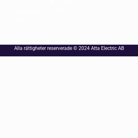
1 26735
Bjuv
JOBBA HOS
OSS
Alla rättigheter reserverade © 2024
Atta Electric AB