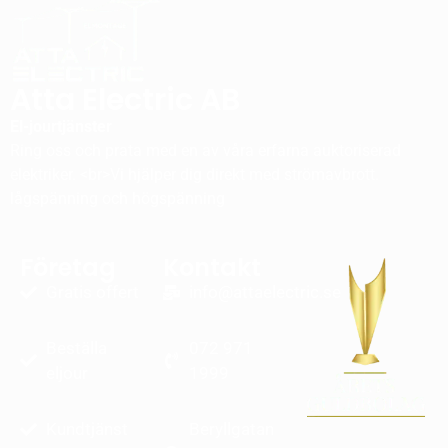
Atta Electric AB
El-jourtjänster
Ring oss och prata med en av våra erfarna auktoriserad
elektriker. <br>Vi hjälper dig direkt med strömavbrott.
lågspänning och högspänning
Företag
Kontakt
Gratis offert
info@attaelectric.se
Beställa
072 971
eljour
1999
Kundtjänst
Beryllgatan