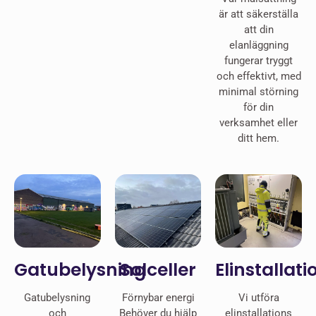
är att säkerställa
att din
elanläggning
fungerar tryggt
och effektivt, med
minimal störning
för din
verksamhet eller
ditt hem.
Gatubelysning
Solceller
Elinstallati
Gatubelysning
Förnybar energi
Vi utföra
och
Behöver du hjälp
elinstallations