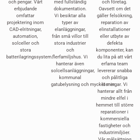
och pengar. Vårt
med fullständig
och företag.
erbjudande
dokumentation.
Oavsett om det
omfattar
Vi besiktar alla
gäller felsökning,
projektering inom
typer av
reparation av
CAD-elritningar,
elanläggningar,
elinstallationer
automation,
från små villor till
eller utbyte av
solceller och
stora industrier
defekta
stora
och
komponenter, kan
batterilagringssystem.
flerfamiljshus. Vi
du lita på att vårt
hanterar även
erfarna team
solcellsanläggningar,
levererar snabba
kommunal
och pålitliga
gatubelysning och mycket mer.
lösningar. Vi
hanterar allt från
mindre elfel i
hemmet till större
reparationer i
kommersiella
fastigheter och
industrimiljöer.
Vår målsättning