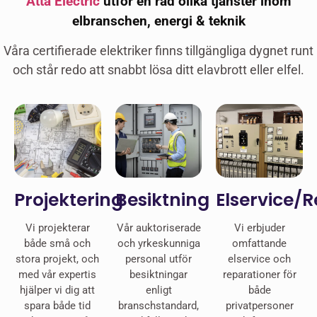
Atta Electric
utför en rad olika tjänster inom
elbranschen, energi & teknik
Våra certifierade elektriker finns tillgängliga dygnet runt
och står redo att snabbt lösa ditt elavbrott eller elfel.
Projektering
Besiktning
Elservice/
Vi projekterar
Vår auktoriserade
Vi erbjuder
både små och
och yrkeskunniga
omfattande
stora projekt, och
personal utför
elservice och
med vår expertis
besiktningar
reparationer för
hjälper vi dig att
enligt
både
spara både tid
branschstandard,
privatpersoner