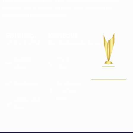
Ring oss och prata med en av våra erfarna auktoriserad
elektriker. <br>Vi hjälper dig direkt med strömavbrott.
lågspänning och högspänning
Företag
Kontakt
Gratis offert
info@attaelectric.se
Beställa
072 971
eljour
1999
Kundtjänst
Beryllgatan
1 26735
Bjuv
JOBBA HOS
OSS