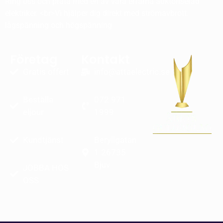
Ring oss och prata med en av våra erfarna auktoriserad
elektriker. <br>Vi hjälper dig direkt med strömavbrott.
lågspänning och högspänning
Företag
Kontakt
Gratis offert
info@attaelectric.se
Beställa
072 971
eljour
1999
Kundtjänst
Beryllgatan
1 26735
Bjuv
JOBBA HOS
OSS