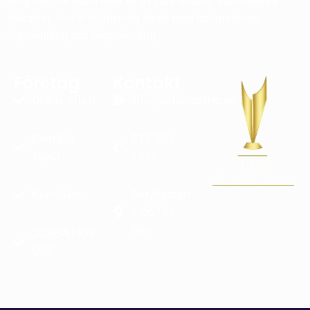
Ring oss och prata med en av våra erfarna auktoriserad
elektriker. <br>Vi hjälper dig direkt med strömavbrott.
lågspänning och högspänning
Företag
Kontakt
Gratis offert
info@attaelectric.se
Beställa
072 971
eljour
1999
Kundtjänst
Beryllgatan
1 26735
Bjuv
JOBBA HOS
OSS