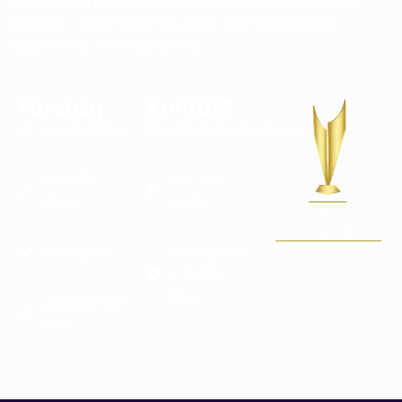
Ring oss och prata med en av våra erfarna auktoriserad
elektriker. <br>Vi hjälper dig direkt med strömavbrott.
lågspänning och högspänning
Företag
Kontakt
Gratis offert
info@attaelectric.se
Beställa
072 971
eljour
1999
Kundtjänst
Beryllgatan
1 26735
Bjuv
JOBBA HOS
OSS