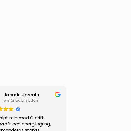
Jasmin Jasmin
5 månader sedan
jälpt mig med Ö drift,
vkraft och energilagring,
menderas starkt!