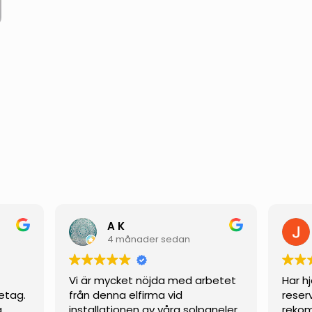
A K
4 månader sedan
Vi är mycket nöjda med arbetet
Har h
etag.
från denna elfirma vid
reser
g
installationen av våra solpaneler.
rekom