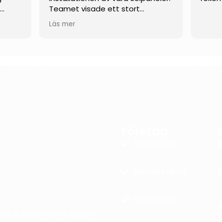
t
Teamet visade ett stort
engagemang och arbetade
Läs mer
verkligen hårt hela vägen tills allt
rande
var klart.
 mina
De var flexibla och anpassade sig
efter våra behov som kund, och
ektivt
var dessutom öppna för mer
ovanliga och skräddarsydda
lösningar. När det uppstod
as
mindre problem under arbetets
och
gång löstes de snabbt och på
Företag
ete.
ett genomtänkt och
era
professionellt sätt.
Gratis offert
å att
Vi kan varmt rekommendera
Beställa eljour
denna firma till andra som
funderar på att installera
solpaneler!
Kundtjänst
d elektriker. <br>Vi hjälper