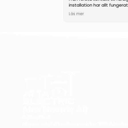
installation har allt fungera
smidigt och professionellt.
Läs mer
Teamet visade en impone
kunskap inom solenergi och
kunde svara tydligt på alla
frågor. Installationen
genomfördes noggrant, eff
och med stor precision.
Jag uppskattar särskilt der
engagemang, punktlighet 
höga kvalitet på utfört arb
Jag kan varmt rekommend
dem till alla som funderar p
installera solceller.
Atta Electric AB
El-jourtjänster
Ring oss och prata med en av våra erfarna auktorisera