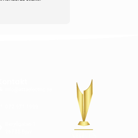
Kontakt
info@attaelectric.se
072 971 1999
Beryllgatan 1
26735 Bjuv