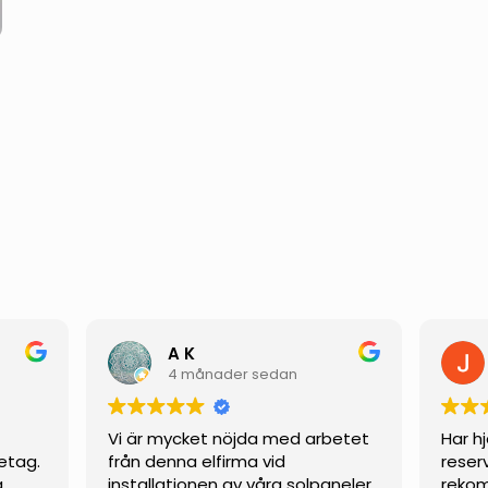
A K
4 månader sedan
Vi är mycket nöjda med arbetet
Har h
etag.
från denna elfirma vid
reser
g
installationen av våra solpaneler.
rekom