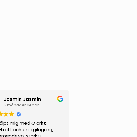
Jasmin Jasmin
5 månader sedan
jälpt mig med Ö drift,
vkraft och energilagring,
menderas starkt!