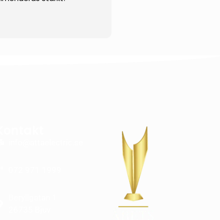
Kontakt
info@attaelectric.se
072 971 1999
Beryllgatan 1
26735 Bjuv