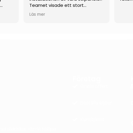
t
Teamet visade ett stort
engagemang och arbetade
Läs mer
verkligen hårt hela vägen tills allt
rande
var klart.
 mina
De var flexibla och anpassade sig
efter våra behov som kund, och
ektivt
var dessutom öppna för mer
ovanliga och skräddarsydda
lösningar. När det uppstod
as
mindre problem under arbetets
och
gång löstes de snabbt och på
Företag
ete.
ett genomtänkt och
era
professionellt sätt.
Gratis offert
å att
Vi kan varmt rekommendera
Beställa eljour
denna firma till andra som
funderar på att installera
solpaneler!
Kundtjänst
d elektriker. <br>Vi hjälper