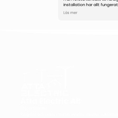
installation har allt fungera
smidigt och professionellt.
Läs mer
Teamet visade en impone
kunskap inom solenergi och
kunde svara tydligt på alla
frågor. Installationen
genomfördes noggrant, eff
och med stor precision.
Jag uppskattar särskilt der
engagemang, punktlighet 
höga kvalitet på utfört arb
Jag kan varmt rekommend
dem till alla som funderar p
installera solceller.
Atta Electric AB
El-jourtjänster
Ring oss och prata med en av våra erfarna auktorisera