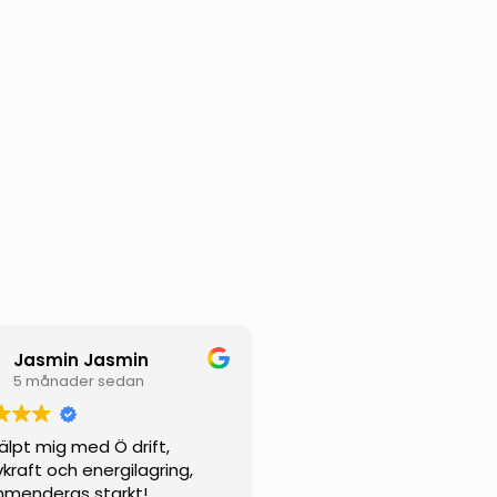
Jasmin Jasmin
5 månader sedan
jälpt mig med Ö drift,
vkraft och energilagring,
menderas starkt!