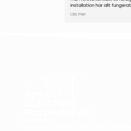
installation har allt fungera
smidigt och professionellt.
Läs mer
Teamet visade en impone
kunskap inom solenergi och
kunde svara tydligt på alla
frågor. Installationen
genomfördes noggrant, eff
och med stor precision.
Jag uppskattar särskilt der
engagemang, punktlighet 
höga kvalitet på utfört arb
Jag kan varmt rekommend
dem till alla som funderar p
installera solceller.
Atta Electric AB
El-jourtjänster
Ring oss och prata med en av våra erfarna auktorisera