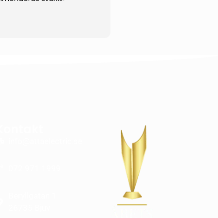
Kontakt
info@attaelectric.se
072 971 1999
Beryllgatan 1
26735 Bjuv