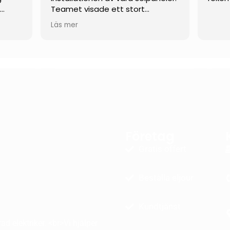
t
Teamet visade ett stort
engagemang och arbetade
Läs mer
verkligen hårt hela vägen tills allt
rande
var klart.
 mina
De var flexibla och anpassade sig
efter våra behov som kund, och
ektivt
var dessutom öppna för mer
ovanliga och skräddarsydda
lösningar. När det uppstod
as
mindre problem under arbetets
och
gång löstes de snabbt och på
Företag
ete.
ett genomtänkt och
era
professionellt sätt.
Gratis offert
å att
Vi kan varmt rekommendera
Beställa eljour
denna firma till andra som
funderar på att installera
solpaneler!
Kundtjänst
d elektriker. <br>Vi hjälper