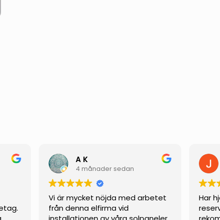
t
A K
4 månader sedan
Vi är mycket nöjda med arbetet
Har h
etag.
från denna elfirma vid
reser
g
installationen av våra solpaneler.
rekom