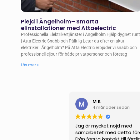
Plejd i Ängelholm– Smarta
elinstallationer med Attaelectric
Professionella Elektrikertjänster i Ängelholm Hjälp dygnet run
| Atta Electric Snabb och Pålitlig Letar du efter en akut
elektriker i Ängelholm? På Atta Electric erbjuder vi snabb och
professionell eljour för både privatpersoner och företag
Läs mer »
M K
4 månader sedan
Jag är mycket nöjd med
samarbetet med detta för
Från första kontakt till färdi