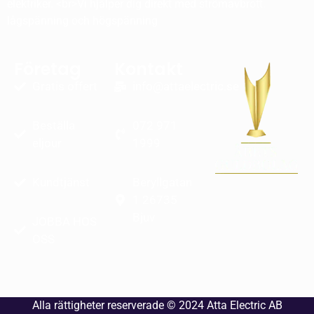
elektriker. <br>Vi hjälper dig direkt med strömavbrott.
lågspänning och högspänning
Företag
Kontakt
Gratis offert
info@attaelectric.se
Beställa
072 971
eljour
1999
Kundtjänst
Beryllgatan
1 26735
Bjuv
JOBBA HOS
OSS
Alla rättigheter reserverade © 2024
Atta Electric AB