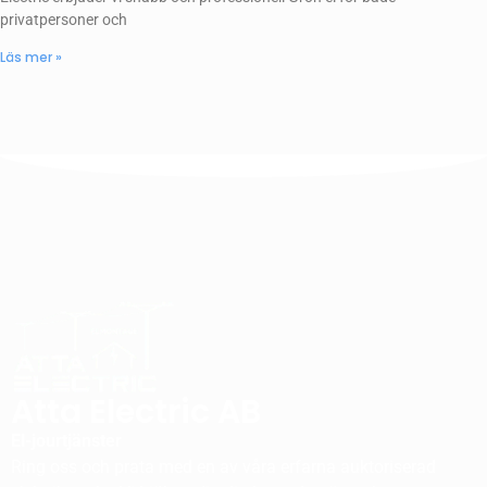
privatpersoner och
Läs mer »
Atta Electric AB
El-jourtjänster
Ring oss och prata med en av våra erfarna auktoriserad