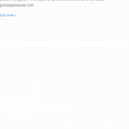
privatpersoner och
Läs mer »
Atta Electric AB
El-jourtjänster
Ring oss och prata med en av våra erfarna auktoriserad