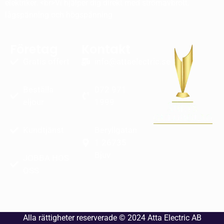
elektriker. <br>Vi hjälper dig direkt med strömavbrott.
lågspänning och högspänning
Företag
Kontakt
Gratis offert
info@attaelectric.se
Beställa
072 971
eljour
1999
Kundtjänst
Beryllgatan
1 26735
Bjuv
JOBBA HOS
OSS
Alla rättigheter reserverade © 2024
Atta Electric AB