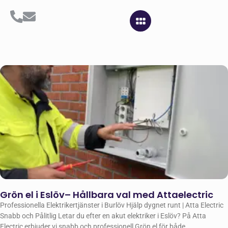
Grön el i Eslöv– Hållbara val med Attaelectric
Professionella Elektrikertjänster i Burlöv Hjälp dygnet runt | Atta Electric
Snabb och Pålitlig Letar du efter en akut elektriker i Eslöv? På Atta
Electric erbjuder vi snabb och professionell Grön el för både