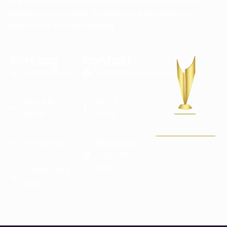
Ring oss och prata med en av våra erfarna auktoriserad
elektriker. <br>Vi hjälper dig direkt med strömavbrott.
lågspänning och högspänning
Företag
Kontakt
Gratis offert
info@attaelectric.se
Beställa
072 971
eljour
1999
Kundtjänst
Beryllgatan
1 26735
Bjuv
JOBBA HOS
OSS