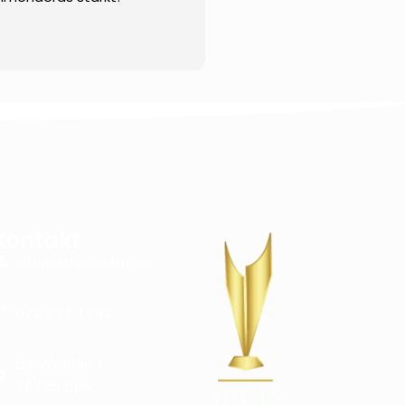
Kontakt
info@attaelectric.se
072 971 1999
Beryllgatan 1
26735 Bjuv