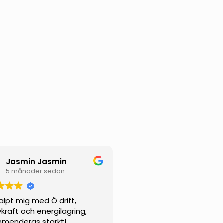
Jasmin Jasmin
5 månader sedan
jälpt mig med Ö drift,
vkraft och energilagring,
menderas starkt!