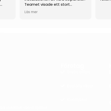
t
Teamet visade ett stort
engagemang och arbetade
Läs mer
verkligen hårt hela vägen tills allt
rande
var klart.
 mina
De var flexibla och anpassade sig
efter våra behov som kund, och
ektivt
var dessutom öppna för mer
ovanliga och skräddarsydda
lösningar. När det uppstod
as
mindre problem under arbetets
och
gång löstes de snabbt och på
Företag
ete.
ett genomtänkt och
era
professionellt sätt.
Gratis offert
å att
Vi kan varmt rekommendera
Beställa eljour
denna firma till andra som
funderar på att installera
solpaneler!
Kundtjänst
d elektriker. <br>Vi hjälper