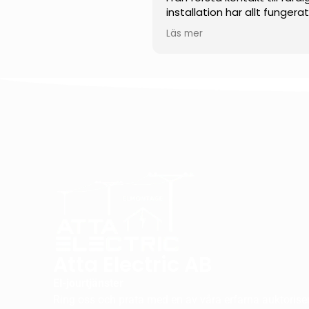
installation har allt fungera
smidigt och professionellt.
Läs mer
Teamet visade en impone
kunskap inom solenergi och
kunde svara tydligt på alla
frågor. Installationen
genomfördes noggrant, eff
och med stor precision.
Jag uppskattar särskilt der
engagemang, punktlighet 
höga kvalitet på utfört arb
Jag kan varmt rekommend
dem till alla som funderar p
installera solceller.
Atta Electric AB
El-jourtjänster
Ring oss och prata med en av våra erfarna auktorisera