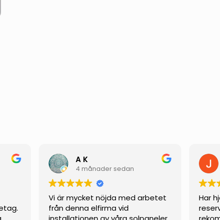
A K
4 månader sedan
Vi är mycket nöjda med arbetet
Har h
etag.
från denna elfirma vid
reser
g
installationen av våra solpaneler.
rekom