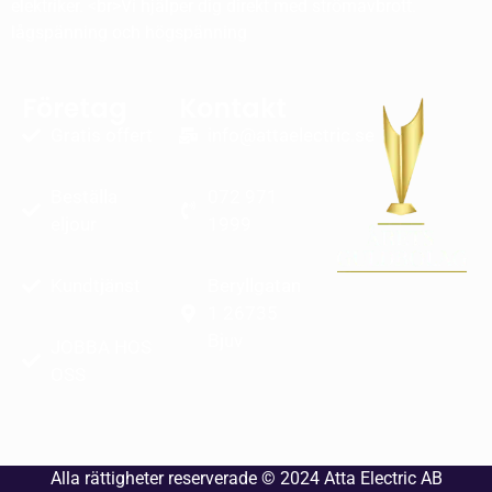
elektriker. <br>Vi hjälper dig direkt med strömavbrott.
lågspänning och högspänning
Företag
Kontakt
Gratis offert
info@attaelectric.se
Beställa
072 971
eljour
1999
Kundtjänst
Beryllgatan
1 26735
Bjuv
JOBBA HOS
OSS
Alla rättigheter reserverade © 2024
Atta Electric AB