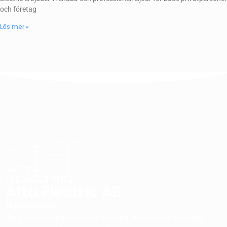
och företag
Läs mer »
Atta Electric AB
El-jourtjänster
Ring oss och prata med en av våra erfarna auktoriserad