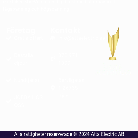
elektriker. <br>Vi hjälper dig direkt med strömavbrott.
lågspänning och högspänning
Företag
Kontakt
Gratis offert
info@attaelectric.se
Beställa
072 971
eljour
1999
Kundtjänst
Beryllgatan
1 26735
Bjuv
JOBBA HOS
OSS
Alla rättigheter reserverade © 2024
Atta Electric AB