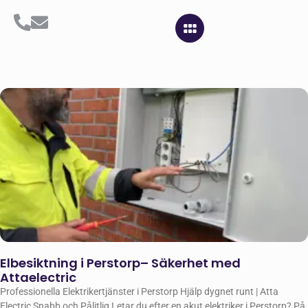
Elbesiktning i Perstorp– Säkerhet med
Attaelectric
Professionella Elektrikertjänster i Perstorp Hjälp dygnet runt | Atta
Electric Snabb och Pålitlig Letar du efter en akut elektriker i Perstorp? På