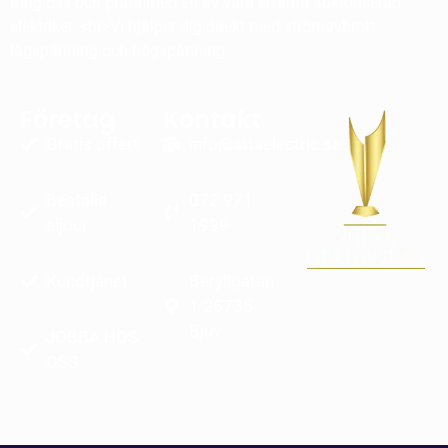
Ring oss och prata med en av våra erfarna auktoriserad
elektriker. <br>Vi hjälper dig direkt med strömavbrott.
lågspänning och högspänning
Företag
Kontakt
Gratis offert
info@attaelectric.se
Beställa
072 971
eljour
1999
Kundtjänst
Beryllgatan
1 26735
Bjuv
JOBBA HOS
OSS