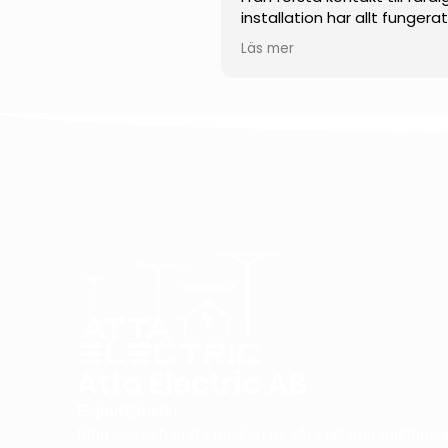
installation har allt fungera
smidigt och professionellt.
Läs mer
Teamet visade en impone
kunskap inom solenergi och
kunde svara tydligt på alla
frågor. Installationen
genomfördes noggrant, eff
och med stor precision.
Jag uppskattar särskilt der
engagemang, punktlighet 
höga kvalitet på utfört arb
Jag kan varmt rekommend
dem till alla som funderar p
installera solceller.
Atta Electric AB
El-jourtjänster
Ring oss och prata med en av våra erfarna auktorisera