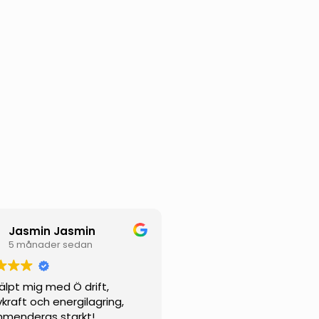
Jasmin Jasmin
5 månader sedan
jälpt mig med Ö drift,
vkraft och energilagring,
menderas starkt!