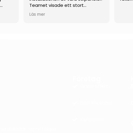
t
Teamet visade ett stort
engagemang och arbetade
Läs mer
verkligen hårt hela vägen tills allt
rande
var klart.
 mina
De var flexibla och anpassade sig
efter våra behov som kund, och
ektivt
var dessutom öppna för mer
ovanliga och skräddarsydda
lösningar. När det uppstod
as
mindre problem under arbetets
och
gång löstes de snabbt och på
Företag
ete.
ett genomtänkt och
era
professionellt sätt.
Gratis offert
å att
Vi kan varmt rekommendera
Beställa eljour
denna firma till andra som
funderar på att installera
solpaneler!
Kundtjänst
d elektriker. <br>Vi hjälper