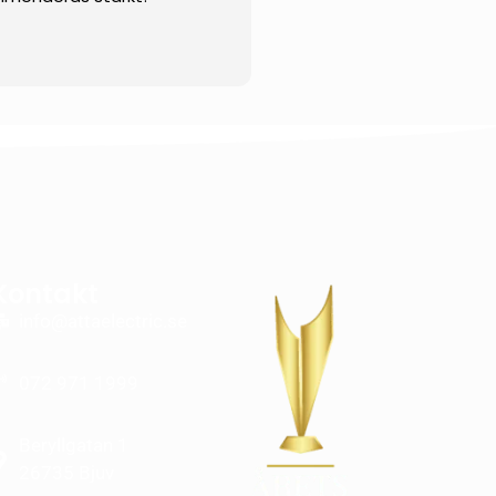
Kontakt
info@attaelectric.se
072 971 1999
Beryllgatan 1
26735 Bjuv