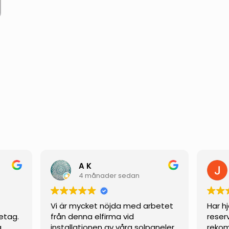
A K
4 månader sedan
Vi är mycket nöjda med arbetet
Har h
etag.
från denna elfirma vid
reser
g
installationen av våra solpaneler.
rekom