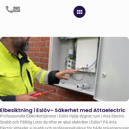
Elbesiktning i Eslöv– Säkerhet med Attaelectric
Professionella Elektrikertjänster i Eslöv Hjälp dygnet runt | Atta Electric
Snabb och Pålitlig Letar du efter en akut elektriker i Eslöv? På Atta
Electric erbjuder vi snabb och professionell eljour för både privatpersoner