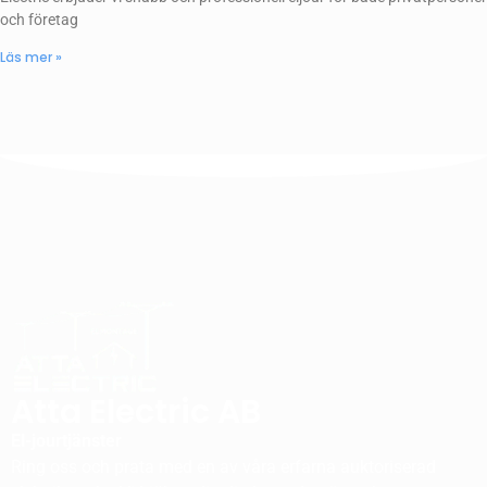
och företag
Läs mer »
Atta Electric AB
El-jourtjänster
Ring oss och prata med en av våra erfarna auktoriserad