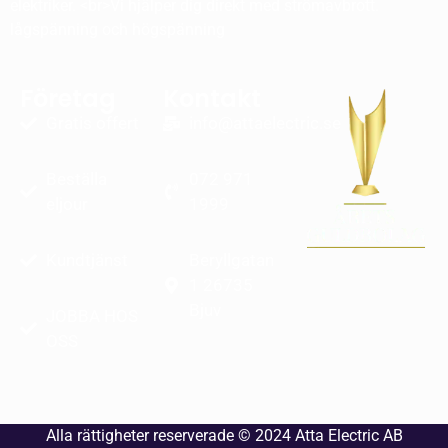
elektriker. <br>Vi hjälper dig direkt med strömavbrott.
lågspänning och högspänning
Företag
Kontakt
Gratis offert
info@attaelectric.se
Beställa
072 971
eljour
1999
Kundtjänst
Beryllgatan
1 26735
Bjuv
JOBBA HOS
OSS
Alla rättigheter reserverade © 2024
Atta Electric AB