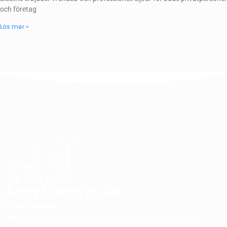
och företag
Läs mer »
Atta Electric AB
El-jourtjänster
Ring oss och prata med en av våra erfarna auktoriserad