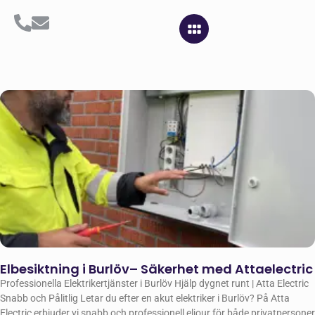
Elbesiktning i Burlöv– Säkerhet med Attaelectric
Professionella Elektrikertjänster i Burlöv Hjälp dygnet runt | Atta Electric
Snabb och Pålitlig Letar du efter en akut elektriker i Burlöv? På Atta
Electric erbjuder vi snabb och professionell eljour för både privatpersoner