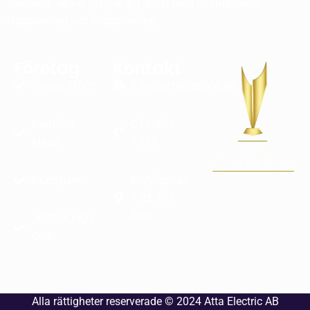
elektriker. <br>Vi hjälper dig direkt med strömavbrott.
lågspänning och högspänning
Företag
Kontakt
Gratis offert
info@attaelectric.se
Beställa
072 971
eljour
1999
Kundtjänst
Beryllgatan
1 26735
Bjuv
JOBBA HOS
OSS
Alla rättigheter reserverade © 2024
Atta Electric AB