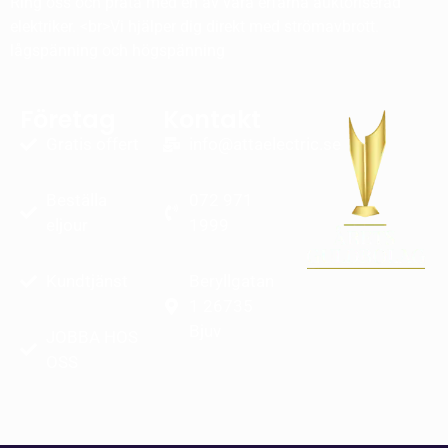
Ring oss och prata med en av våra erfarna auktoriserad
elektriker. <br>Vi hjälper dig direkt med strömavbrott.
lågspänning och högspänning
Företag
Kontakt
Gratis offert
info@attaelectric.se
Beställa
072 971
eljour
1999
Kundtjänst
Beryllgatan
1 26735
Bjuv
JOBBA HOS
OSS