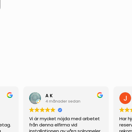
A K
4 månader sedan
Vi är mycket nöjda med arbetet
Har h
etag.
från denna elfirma vid
reser
g
installationen av våra solpaneler.
rekom