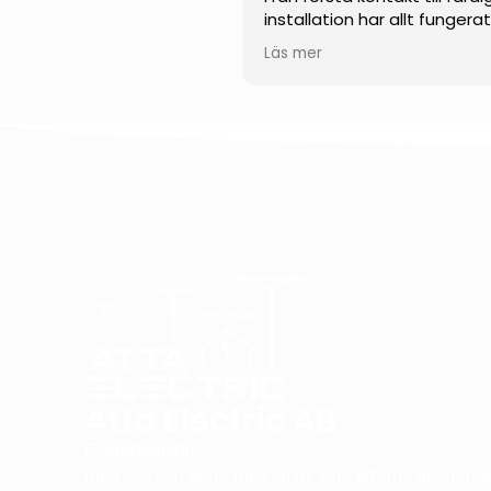
installation har allt fungera
smidigt och professionellt.
Läs mer
Teamet visade en impone
kunskap inom solenergi och
kunde svara tydligt på alla
frågor. Installationen
genomfördes noggrant, eff
och med stor precision.
Jag uppskattar särskilt der
engagemang, punktlighet 
höga kvalitet på utfört arb
Jag kan varmt rekommend
dem till alla som funderar p
installera solceller.
Atta Electric AB
El-jourtjänster
Ring oss och prata med en av våra erfarna auktorisera