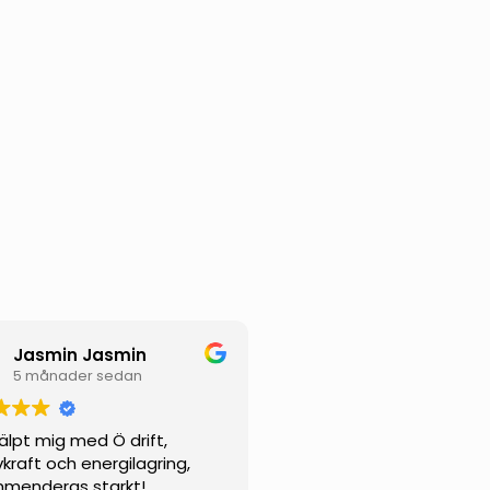
Jasmin Jasmin
5 månader sedan
jälpt mig med Ö drift,
vkraft och energilagring,
menderas starkt!