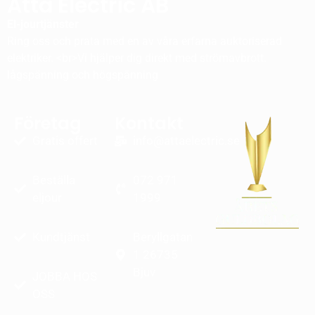
Atta Electric AB
El-jourtjänster
Ring oss och prata med en av våra erfarna auktoriserad
elektriker. <br>Vi hjälper dig direkt med strömavbrott.
lågspänning och högspänning
Företag
Kontakt
Gratis offert
info@attaelectric.se
Beställa
072 971
eljour
1999
Kundtjänst
Beryllgatan
1 26735
Bjuv
JOBBA HOS
OSS