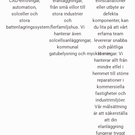
CAD-elritningar,
elanläggningar,
elinstallationer
automation,
från små villor till
eller utbyte av
solceller och
stora industrier
defekta
stora
och
komponenter, kan
batterilagringssystem.
flerfamiljshus. Vi
du lita på att vårt
hanterar även
erfarna team
solcellsanläggningar,
levererar snabba
kommunal
och pålitliga
gatubelysning och mycket mer.
lösningar. Vi
hanterar allt från
mindre elfel i
hemmet till större
reparationer i
kommersiella
fastigheter och
industrimiljöer.
Vår målsättning
är att säkerställa
att din
elanläggning
fungerar tryggt