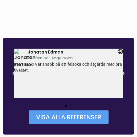
Jonatan Edman
Felsökning i Ängelholm
ch
Stort tack! Var snabb på att felsöka och åtgärda med bra
Super
e
kvalitet.
själv
som en
uppfa
r
samti
 och
VISA ALLA REFERENSER