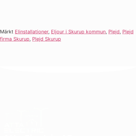
Märkt
Elinstallationer
,
Eljour i Skurup kommun
,
Plejd
,
Plejd
firma Skurup
,
Plejd Skurup