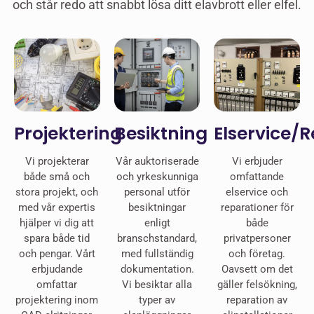
och står redo att snabbt lösa ditt elavbrott eller elfel.
Projektering
Besiktning
Elservice/
Vi projekterar
Vår auktoriserade
Vi erbjuder
både små och
och yrkeskunniga
omfattande
stora projekt, och
personal utför
elservice och
med vår expertis
besiktningar
reparationer för
hjälper vi dig att
enligt
både
spara både tid
branschstandard,
privatpersoner
och pengar. Vårt
med fullständig
och företag.
erbjudande
dokumentation.
Oavsett om det
omfattar
Vi besiktar alla
gäller felsökning,
projektering inom
typer av
reparation av