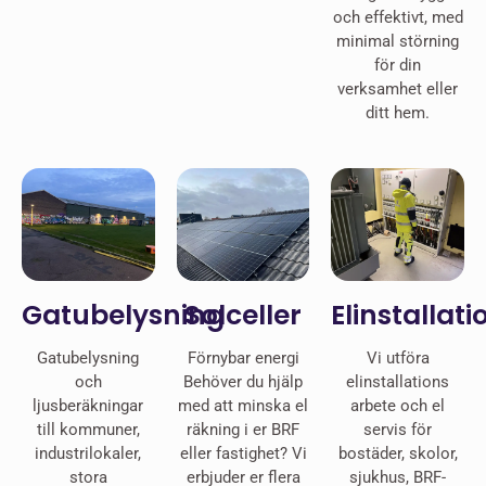
och effektivt, med
minimal störning
för din
verksamhet eller
ditt hem.
Gatubelysning
Solceller
Elinstallati
Gatubelysning
Förnybar energi
Vi utföra
och
Behöver du hjälp
elinstallations
ljusberäkningar
med att minska el
arbete och el
till kommuner,
räkning i er BRF
servis för
industrilokaler,
eller fastighet? Vi
bostäder, skolor,
stora
erbjuder er flera
sjukhus, BRF-