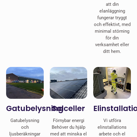
att din
elanläggning
fungerar tryggt
och effektivt, med
minimal störning
för din
verksamhet eller
ditt hem.
Gatubelysning
Solceller
Elinstallati
Gatubelysning
Förnybar energi
Vi utföra
och
Behöver du hjälp
elinstallations
ljusberäkningar
med att minska el
arbete och el