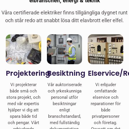
elbranschen, energi & teknik
Våra certifierade elektriker finns tillgängliga dygnet runt
och står redo att snabbt lösa ditt elavbrott eller elfel.
Projektering
Besiktning
Elservice/
Vi projekterar
Vår auktoriserade
Vi erbjuder
både små och
och yrkeskunniga
omfattande
stora projekt, och
personal utför
elservice och
med vår expertis
besiktningar
reparationer för
hjälper vi dig att
enligt
både
spara både tid
branschstandard,
privatpersoner
och pengar. Vårt
med fullständig
och företag.