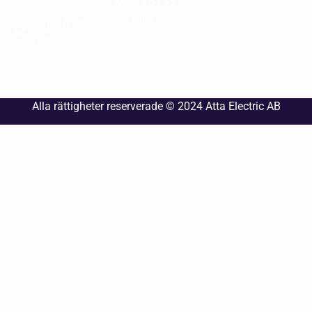
1 26735
Bjuv
JOBBA HOS
OSS
Alla rättigheter reserverade © 2024
Atta Electric AB