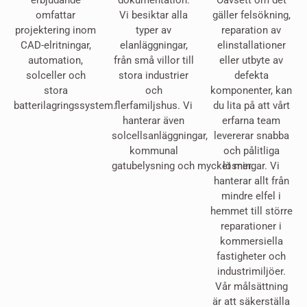
erbjudande
dokumentation.
Oavsett om det
omfattar
Vi besiktar alla
gäller felsökning,
projektering inom
typer av
reparation av
CAD-elritningar,
elanläggningar,
elinstallationer
automation,
från små villor till
eller utbyte av
solceller och
stora industrier
defekta
stora
och
komponenter, kan
batterilagringssystem.
flerfamiljshus. Vi
du lita på att vårt
hanterar även
erfarna team
solcellsanläggningar,
levererar snabba
kommunal
och pålitliga
gatubelysning och mycket mer.
lösningar. Vi
hanterar allt från
mindre elfel i
hemmet till större
reparationer i
kommersiella
fastigheter och
industrimiljöer.
Vår målsättning
är att säkerställa