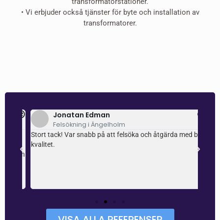
transformatorstationer.
•⁠ ⁠⁠Vi erbjuder också tjänster för byte och installation av
transformatorer.
Jonatan Edman
Felsökning i Ängelholm
ch
Stort tack! Var snabb på att felsöka och åtgärda med bra
Super
e
kvalitet.
själv
som en
uppfa
r
samti
 och
VISA ALLA REFERENSER