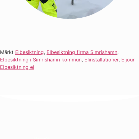
Märkt
Elbesiktning
,
Elbesiktning firma Simrishamn
,
Elbesiktning i Simrishamn kommun
,
Elinstallationer
,
Eljour
Elbesiktning el