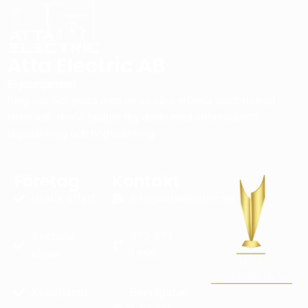
Atta Electric AB
El-jourtjänster
Ring oss och prata med en av våra erfarna auktoriserad
elektriker. <br>Vi hjälper dig direkt med strömavbrott.
lågspänning och högspänning
Företag
Kontakt
Gratis offert
info@attaelectric.se
Beställa
072 971
eljour
1999
Kundtjänst
Beryllgatan