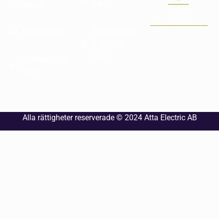
eljour
1999
Kundtjänst
Beryllgatan
1 26735
Bjuv
JOBBA HOS
OSS
Alla rättigheter reserverade © 2024
Atta Electric AB