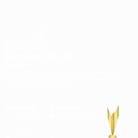
Atta Electric AB
El-jourtjänster
Ring oss och prata med en av våra erfarna auktoriserad
elektriker. <br>Vi hjälper dig direkt med strömavbrott.
lågspänning och högspänning
Företag
Kontakt
Gratis offert
info@attaelectric.se
Beställa
072 971