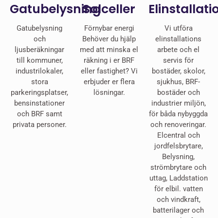
Gatubelysning
Solceller
Elinstallati
Gatubelysning
Förnybar energi
Vi utföra
och
Behöver du hjälp
elinstallations
ljusberäkningar
med att minska el
arbete och el
till kommuner,
räkning i er BRF
servis för
industrilokaler,
eller fastighet? Vi
bostäder, skolor,
stora
erbjuder er flera
sjukhus, BRF-
parkeringsplatser,
lösningar.
bostäder och
bensinstationer
industrier miljön,
och BRF samt
för båda nybyggda
privata personer.
och renoveringar.
Elcentral och
jordfelsbrytare,
Belysning,
strömbrytare och
uttag, Laddstation
för elbil. vatten
och vindkraft,
batterilager och