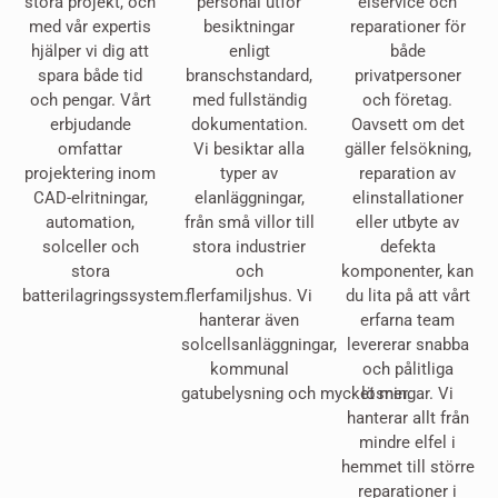
stora projekt, och
personal utför
elservice och
med vår expertis
besiktningar
reparationer för
hjälper vi dig att
enligt
både
spara både tid
branschstandard,
privatpersoner
och pengar. Vårt
med fullständig
och företag.
erbjudande
dokumentation.
Oavsett om det
omfattar
Vi besiktar alla
gäller felsökning,
projektering inom
typer av
reparation av
CAD-elritningar,
elanläggningar,
elinstallationer
automation,
från små villor till
eller utbyte av
solceller och
stora industrier
defekta
stora
och
komponenter, kan
batterilagringssystem.
flerfamiljshus. Vi
du lita på att vårt
hanterar även
erfarna team
solcellsanläggningar,
levererar snabba
kommunal
och pålitliga
gatubelysning och mycket mer.
lösningar. Vi
hanterar allt från
mindre elfel i
hemmet till större
reparationer i