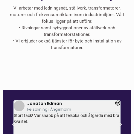
Vi arbetar med ledningsnät, ställverk, transformatorer,
motorer och frekvensomriktare inom industrimiljöer. Vårt
fokus ligger på att utföra:
•⁠ ⁠Rivningar samt nybyggnationer av ställverk och
transformatorstationer.
•⁠ ⁠⁠Vi erbjuder också tjänster för byte och installation av
transformatorer.
Jonatan Edman
Felsökning i Ängelholm
ch
Stort tack! Var snabb på att felsöka och åtgärda med bra
Super
e
kvalitet.
själv
som en
uppfa
r
samti